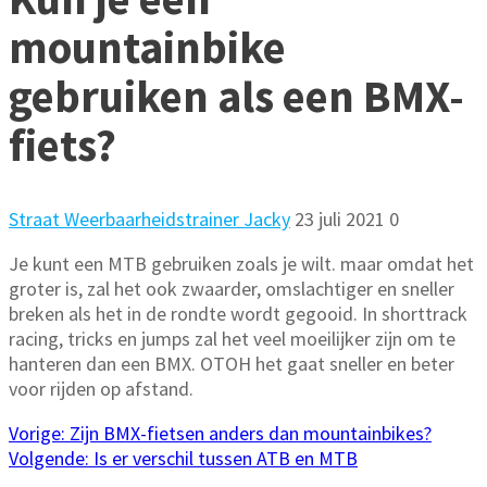
mountainbike
gebruiken als een BMX-
fiets?
Straat Weerbaarheidstrainer Jacky
23 juli 2021
0
Je kunt een MTB gebruiken zoals je wilt. maar omdat het
groter is, zal het ook zwaarder, omslachtiger en sneller
breken als het in de rondte wordt gegooid. In shorttrack
racing, tricks en jumps zal het veel moeilijker zijn om te
hanteren dan een BMX. OTOH het gaat sneller en beter
voor rijden op afstand.
Bericht
Vorig
Vorige:
Zijn BMX-fietsen anders dan mountainbikes?
bericht:
Volgend
Volgende:
Is er verschil tussen ATB en MTB
bericht: