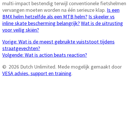
multi-impact bestendig terwijl conventionele fietshelmen
vervangen moeten worden na één serieuze klap.
Is een
BMX helm hetzelfde als een MTB helm?
Is skeeler vs
inline skate bescherming belangrijk?
Wat is de uitrusting
voor veilig skiën?
Bericht
Vorig
Vorige:
Wat is de meest gebruikte vuiststoot tijdens
bericht:
straatgevechten?
navigatie
Volgend
Volgende:
Wat is action beats reaction?
bericht:
© 2026 Dutch Unlimited. Mede mogelijk gemaakt door
VESA advies, support en training
.