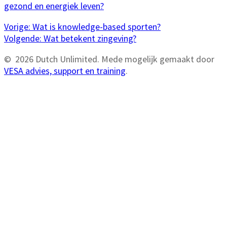
gezond en energiek leven?
Bericht
Vorig
Vorige:
Wat is knowledge-based sporten?
bericht:
Volgend
Volgende:
Wat betekent zingeving?
navigatie
bericht:
© 2026 Dutch Unlimited. Mede mogelijk gemaakt door
VESA advies, support en training
.