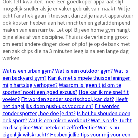
Ook telt kwaliteit mee. Een goedkoper apparaat slijt
mogelijk sneller als je er vaker gebruik van maakt. Wil je
echt fanatiek gaan fitnessen, dan zul je naast apparatuur
ook kosten hebben aan het inrichten en geluiddempend
maken van een ruimte. Let op! Bij een home gym hangt
bijna alles af van discipline. Thuis is de verleiding groot
om eerst andere dingen doen of plof je op de bank met
een zak chips die na 3 minuten leeg is na een lange dag
werken.
Wat is een urban gym?
Wat is een outdoor gym?
Wat is
een backyard gym?
Kan ik met simpele thuisoefeningen
mijn hartslag verhogen?
Waarom is ‘geen tijd om te
sporten’ nooit een goed excuus?
Hoe kan ik me snel fit
voelen?
Fit worden zonder sportschool, kan dat?
Heeft
het dagelijks doen push-ups voordelen?
Fit worden
zonder sporten, hoe doe je dat?
Is het huishouden doen
ook sport?
Wat is een micro workout?
Wat is orde, tucht
en discipline?
Wat betekent zelfreflectie?
Wat is nu
eigenlijk wilskracht?
Hebben jullie tips voor mij voor een